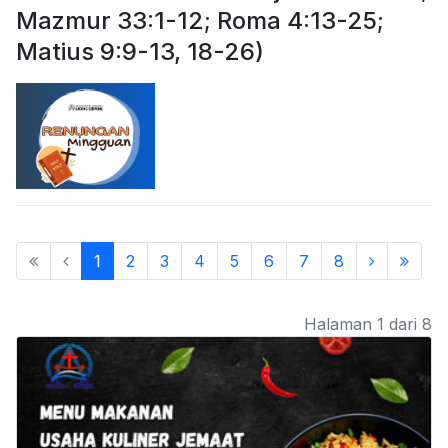
Mazmur 33:1-12; Roma 4:13-25;
Matius 9:9-13, 18-26)
1
2
3
4
5
6
7
8
Halaman 1 dari 8