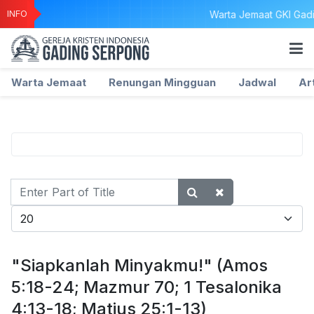
INFO
Warta Jemaat GKI Gadin
Warta Jemaat
Renungan Mingguan
Jadwal
Ar
Enter
Part
Display #
of
Title
"Siapkanlah Minyakmu!" (Amos
5:18-24; Mazmur 70; 1 Tesalonika
4:13-18; Matius 25:1-13)