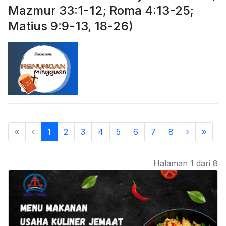
Mazmur 33:1-12; Roma 4:13-25;
Matius 9:9-13, 18-26)
1
2
3
4
5
6
7
8
Halaman 1 dari 8