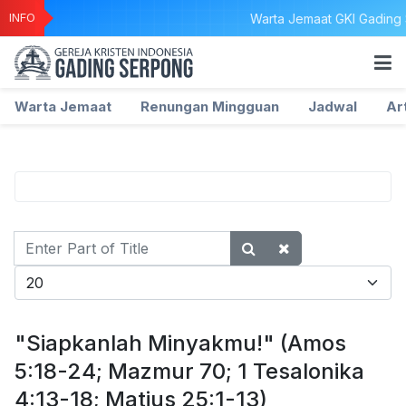
INFO
Warta Jemaat GKI Gading S
Warta Jemaat
Renungan Mingguan
Jadwal
Ar
Enter
Part
Display #
of
Title
"Siapkanlah Minyakmu!" (Amos
5:18-24; Mazmur 70; 1 Tesalonika
4:13-18; Matius 25:1-13)