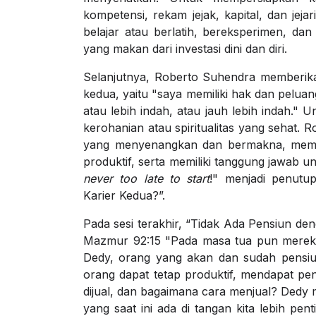
kompetensi, rekam jejak, kapital, dan jejar
belajar atau berlatih, bereksperimen, da
yang makan dari investasi dini dan diri.
Selanjutnya, Roberto Suhendra memberik
kedua, yaitu "saya memiliki hak dan pelua
atau lebih indah, atau jauh lebih indah." U
kerohanian atau spiritualitas yang sehat
yang menyenangkan dan bermakna, mempun
produktif, serta memiliki tanggung jawab u
never too late to start
!" menjadi penutu
Karier Kedua?”.
Pada sesi terakhir, “Tidak Ada Pensiun d
Mazmur 92:15 "Pada masa tua pun mereka
Dedy, orang yang akan dan sudah pensiu
orang dapat tetap produktif, mendapat pe
dijual, dan bagaimana cara menjual? Dedy 
yang saat ini ada di tangan kita lebih pe