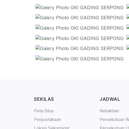
SEKILAS
JADWAL
Peta Situs
Kebaktian
Perpustakaan
Persekutuan W
Lokasi Sekretariat
Persekutuan U