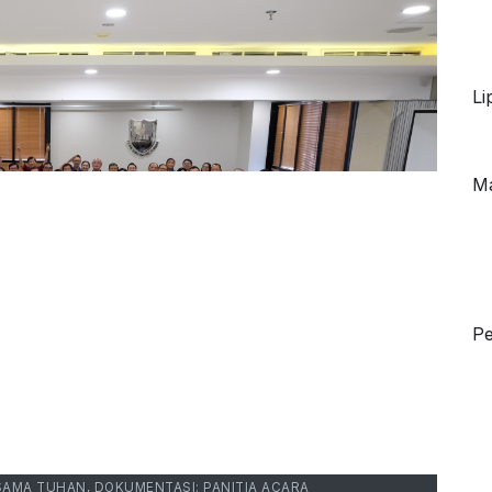
Li
Ma
P
AMA TUHAN, DOKUMENTASI: PANITIA ACARA