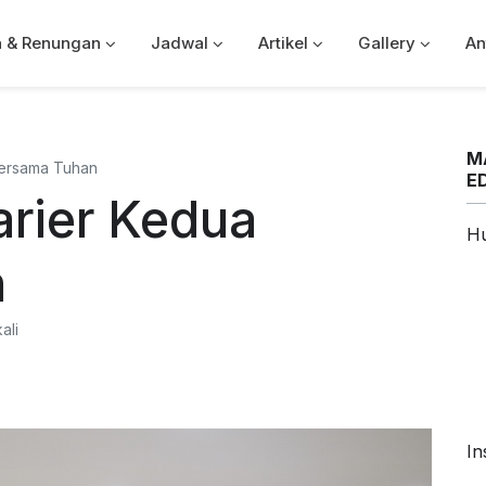
a & Renungan
Jadwal
Artikel
Gallery
An
M
ersama Tuhan
E
rier Kedua
H
n
ali
In