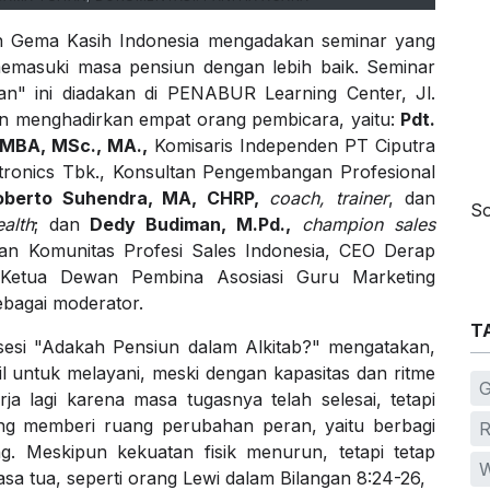
n Gema Kasih Indonesia mengadakan seminar yang
emasuki masa pensiun dengan lebih baik. Seminar
" ini diadakan di PENABUR Learning Center, Jl.
n menghadirkan empat orang pembicara, yaitu:
Pdt.
, MBA, MSc., MA.,
Komisaris Independen PT Ciputra
tronics Tbk., Konsultan Pengembangan Profesional
oberto Suhendra, MA, CHRP,
coach, trainer
, dan
S
alth
; dan
Dedy Budiman, M.Pd.,
champion sales
dan Komunitas Profesi Sales Indonesia, CEO Derap
 Ketua Dewan Pembina Asosiasi Guru Marketing
bagai moderator.
T
sesi "Adakah Pensiun dalam Alkitab?" mengatakan,
gil untuk melayani, meski dengan kapasitas dan ritme
G
ja lagi karena masa tugasnya telah selesai, tetapi
ang memberi ruang perubahan peran, yaitu berbagi
R
 Meskipun kekuatan fisik menurun, tetapi tetap
W
sa tua, seperti orang Lewi dalam Bilangan 8:24-26,