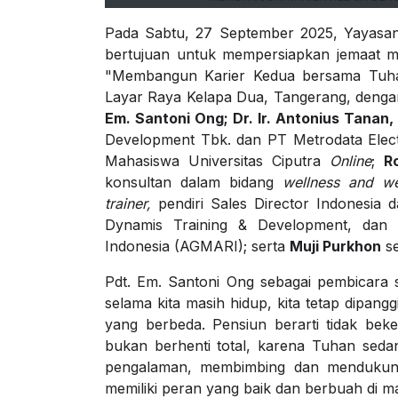
Pada Sabtu, 27 September 2025, Yayasa
bertujuan untuk mempersiapkan jemaat m
"Membangun Karier Kedua bersama Tuhan
Layar Raya Kelapa Dua, Tangerang, denga
Em. Santoni Ong; Dr. Ir. Antonius Tanan
Development Tbk. dan PT Metrodata Elec
Mahasiswa Universitas Ciputra
Online
;
R
konsultan dalam bidang
wellness and we
trainer,
pendiri Sales Director Indonesia 
Dynamis Training & Development, dan
Indonesia (AGMARI); serta
Muji Purkhon
se
Pdt. Em. Santoni Ong sebagai pembicara 
selama kita masih hidup, kita tetap dipang
yang berbeda. Pensiun berarti tidak beker
bukan berhenti total, karena Tuhan sed
pengalaman, membimbing dan mendukung.
memiliki peran yang baik dan berbuah di ma