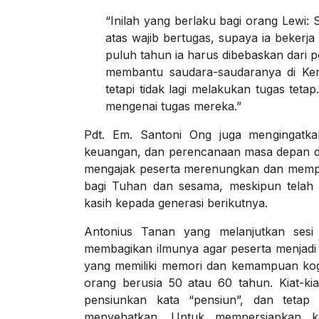
“Inilah yang berlaku bagi orang Lewi:
atas wajib bertugas, supaya ia bekerja
puluh tahun ia harus dibebaskan dari pe
membantu saudara-saudaranya di Ke
tetapi tidak lagi melakukan tugas tet
mengenai tugas mereka.”
Pdt. Em. Santoni Ong juga mengingatka
keuangan, dan perencanaan masa depan da
mengajak peserta merenungkan dan memper
bagi Tuhan dan sesama, meskipun telah 
kasih kepada generasi berikutnya.
Antonius Tanan yang melanjutkan sesi
membagikan ilmunya agar peserta menjad
yang memiliki memori dan kemampuan kogni
orang berusia 50 atau 60 tahun. Kiat-kia
pensiunkan kata “pensiun”, dan tetap
menyehatkan. Untuk mempersiapkan kari