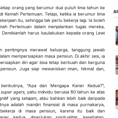
 Setiap orang yang berumur dua puluh lima tahun ke
A
 di Kemah Pertemuan. Tetapi, ketika ia berumur lima
kerjaan itu, sehingga tak perlu bekerja lagi. Ia boleh
mah Pertemuan dalam menjalankan tugas mereka,
ap. Demikianlah harus kaulakukan kepada orang Lewi
n pentingnya merawat keluarga, tanggung jawab
lam mempersiapkan masa pensiun. Di akhir sesi, ia
siapkan diri agar bisa tetap berbuah dan berguna
pensiun. Juga siap mewariskan iman, hikmat dan,
 berikutnya, “Apa dan Mengapa Karier Kedua?”,
i
super agers
, yaitu individu berusia 80 tahun ke atas
tif yang setajam, atau bahkan lebih baik daripada
tnya adalah mandiri finansial di masa purnakarya,
 bekerja di masa pensiun, karena itu baik dan
er kedua, diperlukan spiritualitas, kesehatan,