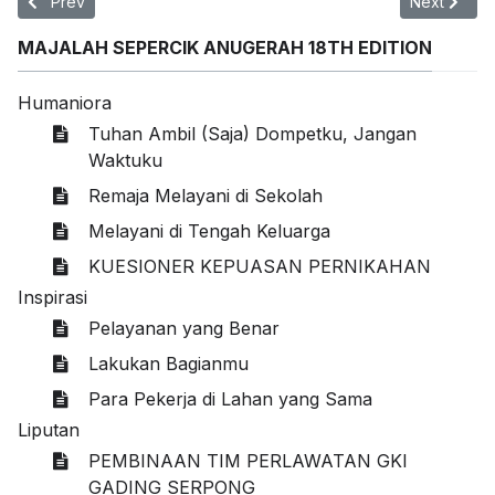
Previous article: Paskah Subuh Youth Ministry GKI Gading Serpo
Next articl
Prev
Next
MAJALAH SEPERCIK ANUGERAH 18TH EDITION
Humaniora
Tuhan Ambil (Saja) Dompetku, Jangan
Waktuku
Remaja Melayani di Sekolah
Melayani di Tengah Keluarga
KUESIONER KEPUASAN PERNIKAHAN
Inspirasi
Pelayanan yang Benar
Lakukan Bagianmu
Para Pekerja di Lahan yang Sama
Liputan
PEMBINAAN TIM PERLAWATAN GKI
GADING SERPONG