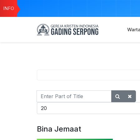
INFO
Wart
Enter
Part
Display #
of
Title
Bina Jemaat