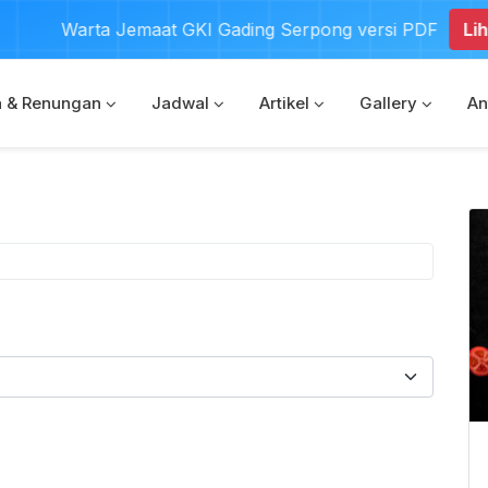
Warta Jemaat GKI Gading Serpong versi PDF
Lihat
a & Renungan
Jadwal
Artikel
Gallery
An