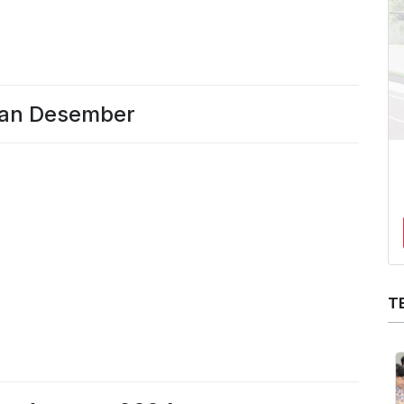
lan Desember
T