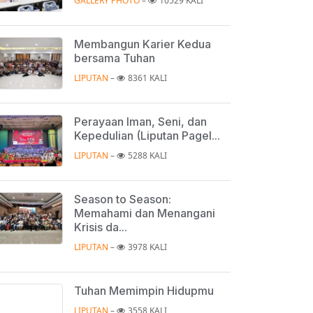
GALLERY PHOTO
 – 
10529 KALI
Membangun Karier Kedua
bersama Tuhan
LIPUTAN
 – 
8361 KALI
Perayaan Iman, Seni, dan
Kepedulian (Liputan Pagel...
LIPUTAN
 – 
5288 KALI
Season to Season:
Memahami dan Menangani
Krisis da...
LIPUTAN
 – 
3978 KALI
Tuhan Memimpin Hidupmu
LIPUTAN
 – 
3558 KALI