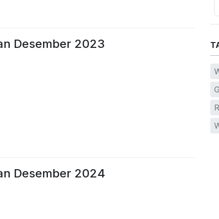
lan Desember 2023
T
W
G
R
W
lan Desember 2024