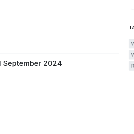
T
W
W
 1 September 2024
R