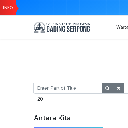
INFO
Wart
Enter
Part
Display #
of
Title
Antara Kita