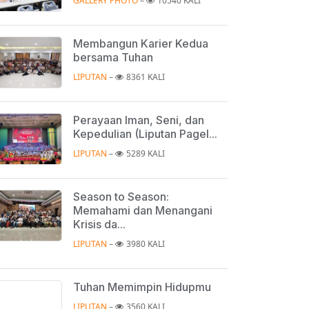
GALLERY PHOTO
 – 
10540 KALI
Membangun Karier Kedua
bersama Tuhan
LIPUTAN
 – 
8361 KALI
Perayaan Iman, Seni, dan
Kepedulian (Liputan Pagel...
LIPUTAN
 – 
5289 KALI
Season to Season:
Memahami dan Menangani
Krisis da...
LIPUTAN
 – 
3980 KALI
Tuhan Memimpin Hidupmu
LIPUTAN
 – 
3560 KALI