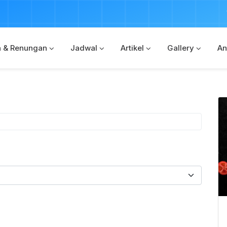
Warta 
a & Renungan
Jadwal
Artikel
Gallery
An