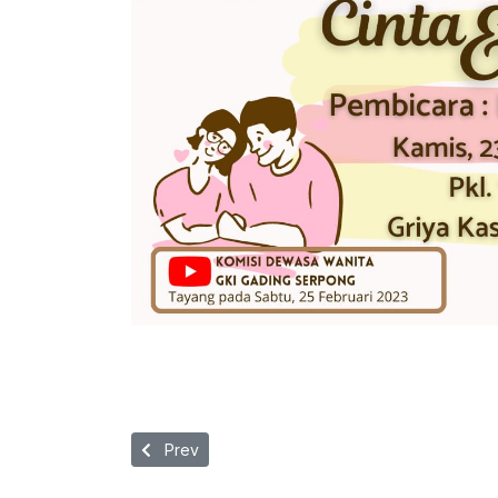
Previous article: Persekutuan Wanita GKI Gadin
Prev