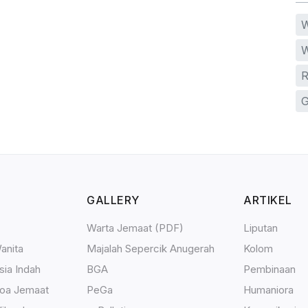
W
W
R
G
GALLERY
ARTIKEL
Warta Jemaat (PDF)
Liputan
anita
Majalah Sepercik Anugerah
Kolom
sia Indah
BGA
Pembinaan
Doa Jemaat
PeGa
Humaniora