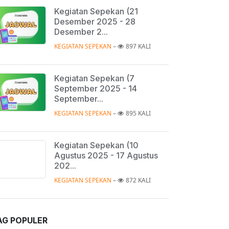
Kegiatan Sepekan (21
Desember 2025 - 28
Desember 2...
KEGIATAN SEPEKAN
 – 
897 KALI
Kegiatan Sepekan (7
September 2025 - 14
September...
KEGIATAN SEPEKAN
 – 
895 KALI
Kegiatan Sepekan (10
Agustus 2025 - 17 Agustus
202...
KEGIATAN SEPEKAN
 – 
872 KALI
rsekutuan Wanita GKI Gading Serpong | 9 Februari 2023
AG POPULER