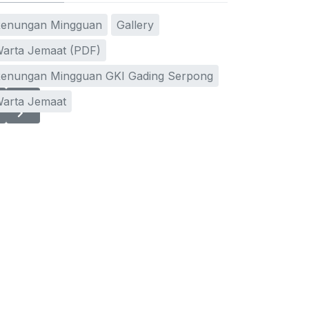
enungan Mingguan
Gallery
arta Jemaat (PDF)
enungan Mingguan GKI Gading Serpong
vious article: Persekutuan Wanita | 27 Juli 2023
Next article: Persekutuan Wanita | 13 Juli 2023
Next
arta Jemaat