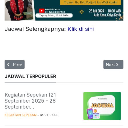
Jadwal Selengkapnya:
Klik di sini
Previous article: Persekutuan Dewasa | 1 Agustus 2024
Next articl
Prev
Next
JADWAL TERPOPULER
Kegiatan Sepekan (21
September 2025 - 28
September...
KEGIATAN SEPEKAN
 – 
913 KALI