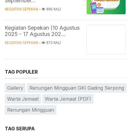
September...
KEGIATAN SEPEKAN
 – 
896 KALI
Kegiatan Sepekan (10 Agustus
2025 - 17 Agustus 202...
KEGIATAN SEPEKAN
 – 
873 KALI
TAG POPULER
Gallery
Renungan Mingguan GKI Gading Serpong
Warta Jemaat
Warta Jemaat (PDF)
Renungan Mingguan
TAG SERUPA