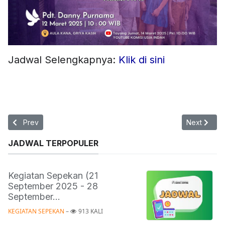
Jadwal Selengkapnya:
Klik di sini
Previous article: Persekutuan Usia Indah | 19 Maret 2025
Next articl
Prev
Next
JADWAL TERPOPULER
Kegiatan Sepekan (21
September 2025 - 28
September...
KEGIATAN SEPEKAN
 – 
913 KALI