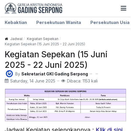
Kebaktian
Persekutuan Wanita
Persekutuan Usia 
Jadwal
Kegiatan Sepekan
Kegiatan Sepekan (15 Juni 2025 - 22 Juni 2025)
Kegiatan Sepekan (15 Juni
2025 - 22 Juni 2025)
By
Sekretariat GKI Gading Serpong
Saturday, 14 June 2025
Dibaca: 1153 kali
Jadwal Kegiatan selengkapnya :
Klik di sini