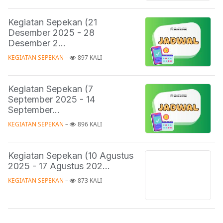
Kegiatan Sepekan (21
Desember 2025 - 28
Desember 2...
KEGIATAN SEPEKAN
 – 
897 KALI
Kegiatan Sepekan (7
September 2025 - 14
September...
KEGIATAN SEPEKAN
 – 
896 KALI
Kegiatan Sepekan (10 Agustus
2025 - 17 Agustus 202...
KEGIATAN SEPEKAN
 – 
873 KALI