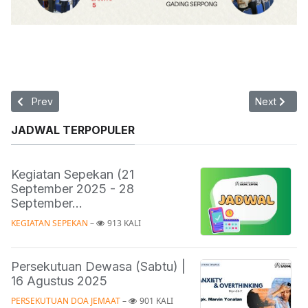
Previous article: Teens & Youth
Next articl
Prev
Next
JADWAL TERPOPULER
Kegiatan Sepekan (21
September 2025 - 28
September...
KEGIATAN SEPEKAN
 – 
913 KALI
Persekutuan Dewasa (Sabtu) |
16 Agustus 2025
PERSEKUTUAN DOA JEMAAT
 – 
901 KALI