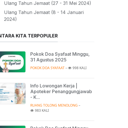
Ulang Tahun Jemaat (27 - 31 Mei 2024)
ang Tahun Jemaat (1 - 3 Maret 2024)
Ulang Tahun Jemaat (8 - 14 Januari
2024)
NTARA KITA TERPOPULER
Pokok Doa Syafaat Minggu,
31 Agustus 2025
POKOK DOA SYAFAAT
 – 
998 KALI
Info Lowongan Kerja |
Apoteker Penanggungjawab
- K...
RUANG TOLONG MENOLONG
 – 
983 KALI