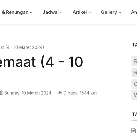
a & Renungan
Jadwal
Artikel
Gallery
An
T
t (4 - 10 Maret 2024)
maat (4 - 10
R
R
G
Sunday, 10 March 2024
Dibaca: 1544 kali
W
T