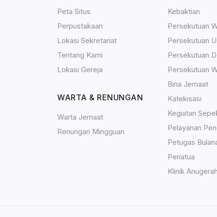
Peta Situs
Kebaktian
Perpustakaan
Persekutuan W
Lokasi Sekretariat
Persekutuan U
Tentang Kami
Persekutuan 
Lokasi Gereja
Persekutuan W
Bina Jemaat
WARTA & RENUNGAN
Katekisasi
Kegiatan Sepe
Warta Jemaat
Pelayanan Pen
Renungan Mingguan
Petugas Bulan
Penatua
Klinik Anugera