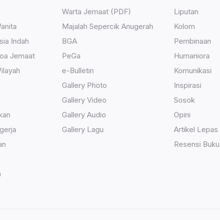
Warta Jemaat (PDF)
Liputan
anita
Majalah Sepercik Anugerah
Kolom
sia Indah
BGA
Pembinaan
Doa Jemaat
PeGa
Humaniora
ilayah
e-Bulletin
Komunikasi
Gallery Photo
Inspirasi
Gallery Video
Sosok
kan
Gallery Audio
Opini
gerja
Gallery Lagu
Artikel Lepas
an
Resensi Buku
h